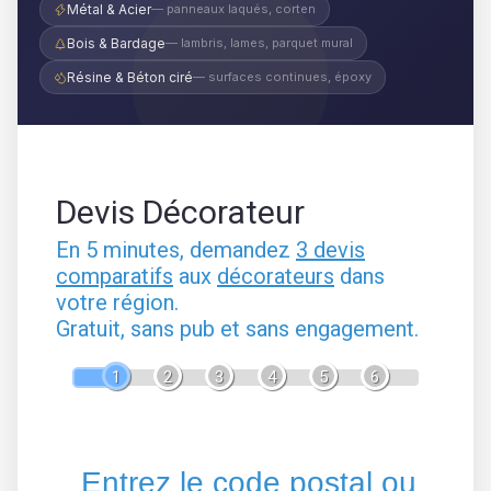
Métal & Acier
— panneaux laqués, corten
Bois & Bardage
— lambris, lames, parquet mural
Résine & Béton ciré
— surfaces continues, époxy
Devis Décorateur
En 5 minutes, demandez
3 devis
comparatifs
aux
décorateurs
dans
votre région.
Gratuit, sans pub et sans engagement.
1
2
3
4
5
6
Entrez le code postal ou