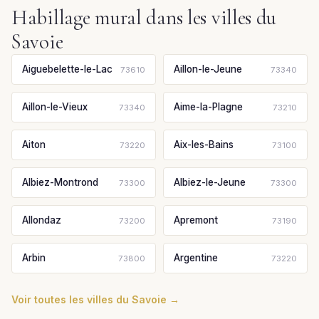
Habillage mural dans les villes du
Savoie
Aiguebelette-le-Lac
Aillon-le-Jeune
73610
73340
Aillon-le-Vieux
Aime-la-Plagne
73340
73210
Aiton
Aix-les-Bains
73220
73100
Albiez-Montrond
Albiez-le-Jeune
73300
73300
Allondaz
Apremont
73200
73190
Arbin
Argentine
73800
73220
Voir toutes les villes du Savoie →