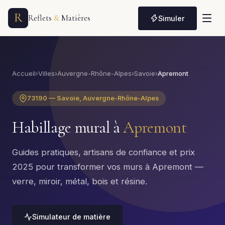
R
Reflets
&
Matières
Simuler
Accueil
›
Villes
›
Auvergne-Rhône-Alpes
›
Savoie
›
Apremont
73190 — Savoie, Auvergne-Rhône-Alpes
Habillage mural à
Apremont
Guides pratiques, artisans de confiance et prix
2025 pour transformer vos murs à Apremont —
verre, miroir, métal, bois et résine.
Simulateur de matière