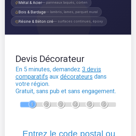
Métal & Acier
— panneaux laqués, corten
Bois & Bardage
— lambris, lames, parquet mural
Résine & Béton ciré
— surfaces continues, époxy
Devis Décorateur
En 5 minutes, demandez
3 devis
comparatifs
aux
décorateurs
dans
votre région.
Gratuit, sans pub et sans engagement.
1
2
3
4
5
6
Entrez le code postal ou