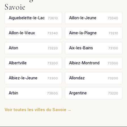
Savoie
Aiguebelette-le-Lac
Aillon-le-Jeune
73610
73340
Aillon-le-Vieux
Aime-la-Plagne
73340
73210
Aiton
Aix-les-Bains
73220
73100
Albertville
Albiez-Montrond
73200
73300
Albiez-le-Jeune
Allondaz
73300
73200
Arbin
Argentine
73800
73220
Voir toutes les villes du Savoie →