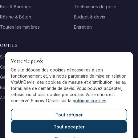
Bois & Bardage
Techniques de pose
Résine & Béton
Budget & devis
Toutes les matières
Entretien
OUTILS
Simulateur matière
Votre vie privée
Calculateur surface
Ce site dépose des cookies nécessaires à son
fonctionnement et, via notre partenaire de mise en relation
Générateur galerie
ViteUnDevis, des cookies de mesure et d'attribution liés au
Baromètre de prix
formulaire de demande de devis. Vous pouvez accepter,
refuser ou choisir cookie par cookie. Votre choix est
Artisans par ville
conservé 6 mois. Détails sur la
politique cookies
.
Tout refuser
Tout accepter
© 2026 Reflets & Matières — Tous droits réservés
Mentions légales
Cookies
Contact